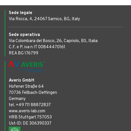
Sede legale
Via Rocca, 4, 24067 Sarnico, BG, Italy
Sede operativa
Via Colombara del Bosco, 26, Capriolo, BS, Italia
C.F. e P. iva n IT 00844470161
REA BG 176799
Averis GmbH
Hofener Straße 64
70736 Fellbach-Oeffingen
Germany
tel. +49 711 88872837
www.averis-lab.com
HRB Stuttgart 757053
Ust-ID: DE 306390337